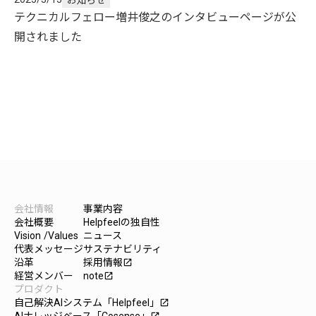
テクニカルフェロー増井俊之のインタビューページが公
開されました
会社情報
事業内容
会社概要
Helpfeelの独自性
Vision /Values
ニュース
代表メッセージ
サステナビリティ
沿革
採用情報
launch
経営メンバー
note
launch
プロダクト
自己解決AIシステム「Helpfeel」
launch
AIナレッジベース「Cosense」