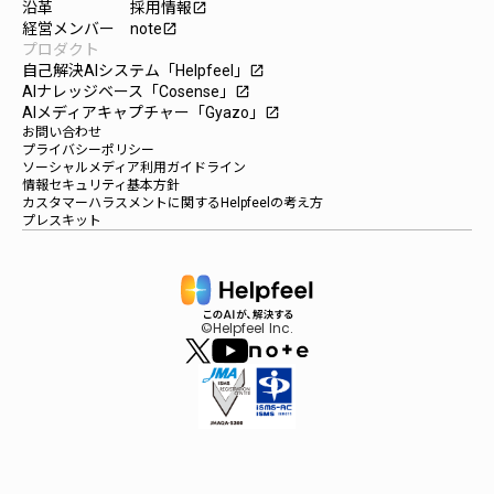
沿革
採用情報
launch
経営メンバー
note
launch
プロダクト
自己解決AIシステム「Helpfeel」
launch
AIナレッジベース「Cosense」
launch
AIメディアキャプチャー「Gyazo」
launch
お問い合わせ
プライバシーポリシー
ソーシャルメディア利用ガイドライン
情報セキュリティ基本方針
カスタマーハラスメントに関するHelpfeelの考え方
プレスキット
©Helpfeel Inc.