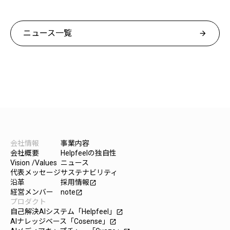
ニュース一覧
arrow_forward
会社情報
事業内容
会社概要
Helpfeelの独自性
Vision /Values
ニュース
代表メッセージ
サステナビリティ
沿革
採用情報
launch
経営メンバー
note
launch
プロダクト
自己解決AIシステム「Helpfeel」
launch
AIナレッジベース「Cosense」
launch