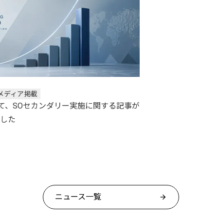
メディア掲載
にて、SOセカンダリー実施に関する記事が
した
ニュース一覧
arrow_forward