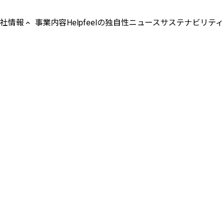
社情報
事業内容
Helpfeelの独自性
ニュース
サステナビリテ
keyboard_arrow_up
社概要
sion / Values
表メッセージ
革
営メンバー