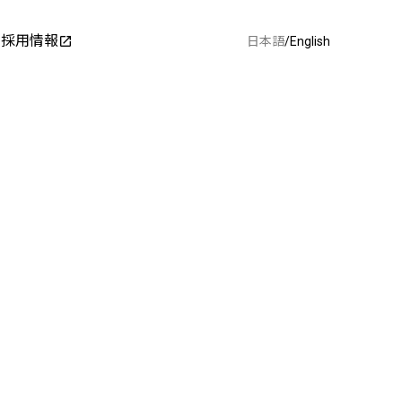
ィ
採用情報
open_in_new
日本語
/
English