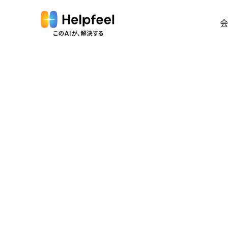
会
会
Vi
代
沿
経