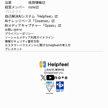
沿革
採用情報
launch
経営メンバー
note
launch
プロダクト
自己解決AIシステム「Helpfeel」
launch
AIナレッジベース「Cosense」
launch
AIメディアキャプチャー「Gyazo」
launch
お問い合わせ
プライバシーポリシー
ソーシャルメディア利用ガイドライン
情報セキュリティ基本方針
カスタマーハラスメントに関するHelpfeelの考え方
プレスキット
©Helpfeel Inc.