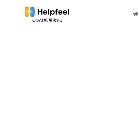
会
会
Vi
代
沿
経