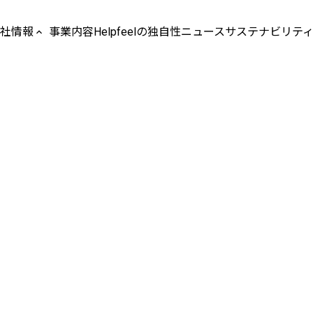
社情報
事業内容
Helpfeelの独自性
ニュース
サステナビリテ
keyboard_arrow_up
社概要
sion / Values
表メッセージ
革
営メンバー