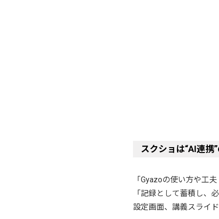
スクショは“AI連
「Gyazoの使い方や
「記録として蓄積し、必
設定画面、講義スライド