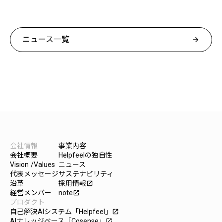
ニュース一覧
arrow_forward
会社情報
事業内容
会社概要
Helpfeelの独自性
Vision /Values
ニュース
代表メッセージ
サステナビリティ
沿革
採用情報
launch
経営メンバー
note
launch
プロダクト
自己解決AIシステム「Helpfeel」
launch
AIナレッジベース「Cosense」
launch