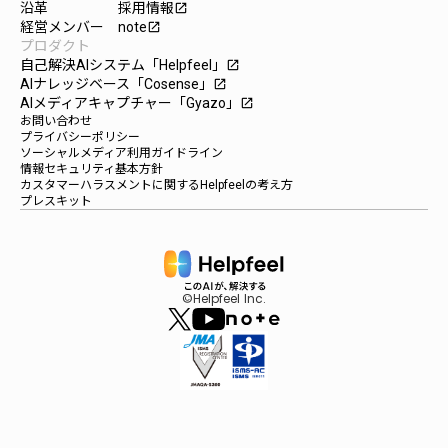
沿革
採用情報
launch
経営メンバー
note
launch
プロダクト
自己解決AIシステム「Helpfeel」
launch
AIナレッジベース「Cosense」
launch
AIメディアキャプチャー「Gyazo」
launch
お問い合わせ
プライバシーポリシー
ソーシャルメディア利用ガイドライン
情報セキュリティ基本方針
カスタマーハラスメントに関するHelpfeelの考え方
プレスキット
©Helpfeel Inc.