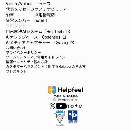
Vision /Values
ニュース
代表メッセージ
サステナビリティ
沿革
採用情報
launch
経営メンバー
note
launch
プロダクト
自己解決AIシステム「Helpfeel」
launch
AIナレッジベース「Cosense」
launch
AIメディアキャプチャー「Gyazo」
launch
お問い合わせ
プライバシーポリシー
ソーシャルメディア利用ガイドライン
情報セキュリティ基本方針
カスタマーハラスメントに関するHelpfeelの考え方
プレスキット
©Helpfeel Inc.